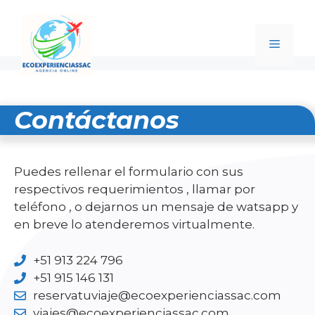
Saltar
al
contenido
Menú
Contáctanos
Puedes rellenar el formulario con sus
respectivos requerimientos , llamar por
teléfono , o dejarnos un mensaje de watsapp y
en breve lo atenderemos virtualmente.
+51 913 224 796
+51 915 146 131
reservatuviaje@ecoexperienciassac.com
viajes@ecoexperienciassac.com