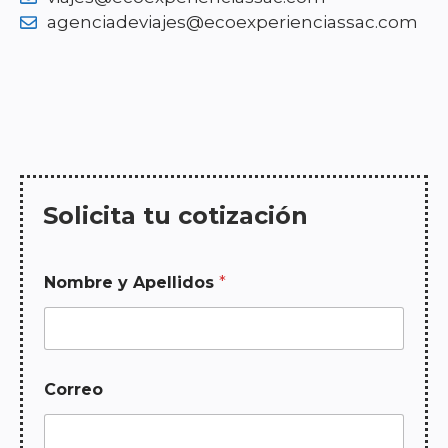
agenciadeviajes@ecoexperienciassac.com
Solicita tu cotización
m
Nombre y Apellidos
*
e
n
s
a
j
e
Correo
C
o
r