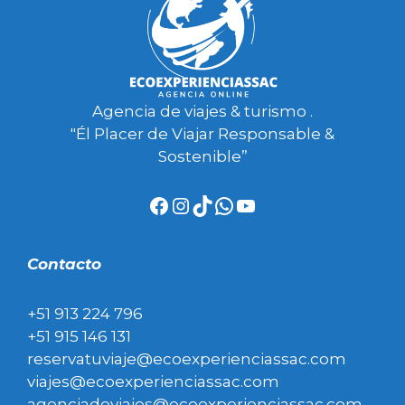
Agencia de viajes & turismo .
"Él Placer de Viajar Responsable &
Sostenible”
Facebook
Instagram
TikTok
WhatsApp
YouTube
Contacto
+51 913 224 796
+51 915 146 131
reservatuviaje@ecoexperienciassac.com
viajes@ecoexperienciassac.com
agenciadeviajes@ecoexperienciassac.com