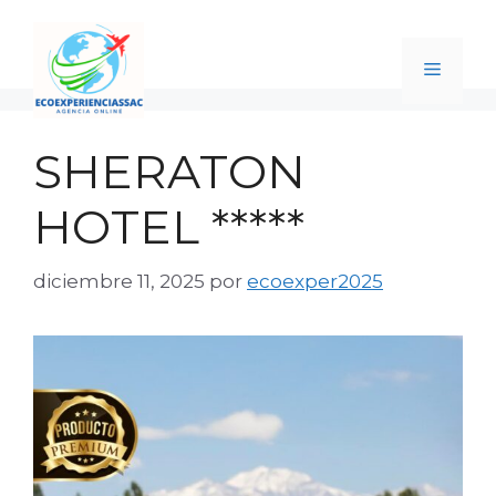
Saltar
al
contenido
Menú
SHERATON
HOTEL *****
diciembre 11, 2025
por
ecoexper2025